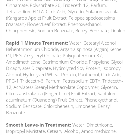
Cinnamate, Polysorbate 20, Trideceth-12, Parfum,
Tetrasodium EDTA, Citric Acid, Glycerin, Solanum avicular
(Kangaroo Apple) Fruit Extract, Telopea speciosossima
(Waratah) Flower/Leaf Extract, Phenoxyethanol,
Chlorphenesin, Sodium Benzoate, Benzyl Benzoate, Linalool
Rapid 1 Minute Treatment:
Water, Cetearyl Alcohol,
Behentrimonium Chloride, Argania spinosa (Argan) Kernel
Oil, PEG-7 Glyceryl Cocoate, Polyquaternium-37,
Amodimethicone, Cetrimonium Chloride, Propylene Glycol
Dicaprylate/ Dicaprate, Hydrolyzed Soy Protein, Isopropyl
Alcohol, Hydrolyzed Wheat Protein, Panthenol, Citric Acid,
PPG-1 Trideceth-6, Parfum, Tetrasodium EDTA, Trideceth-
12, Acrylates/ Stearyl Methacrylate Copolymer, Glycerin,
Citrus australasica (Finger Lime) Fruit Extract, Santalum
acuminatum (Quandong) Fruit Extract, Phenoxyethanol,
Sodium Benzoate, Chlorphenesin, Limonene, Benzyl
Benzoate
Smooth Leave-in Treatment:
Water, Dimethicone,
Isopropyl Myristate, Cetearyl Alcohol, Amodimethicone,