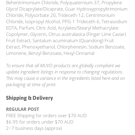
Behentrimonium Chloride, Polyquaternium-37, Propylene
Glycol Dicaprylate/Dicaprate, Guar Hydroxypropyltrimonium
Chloride, Polysorbate 20, Trideceth-12, Centrimonium
Chloride, Isopropyl Alcohol, PPG-1 Trideceth-6, Tetrasodium
EDTA, Parfum, Citric Acid, Acrylates/Stearyl Methacrylate
Copolymer, Glycerin, Citrus australasica (Finger Lime Caviar)
Fruit Extract, Santalum acuminatum (Quandong) Fruit
Extract, Phenoxyethanol, Chlorphenesin, Sodium Benzoate,
Limonene, Benzyl Benzoate, Hexyl Cinnamal
To ensure that all MUVO products are globally compliant we
update ingredient listings in response to changing regulations.
This may cause a variance in the ingredients listed here and on
packaging at time of print.
Shipping & Delivery
REGULAR POST
FREE Shipping for orders over $70 AUD
$6.95 for orders under $70 AUD
2~7 business days (approx)