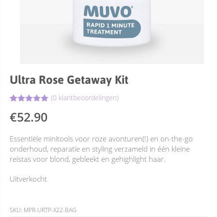
Ultra Rose Getaway Kit
(
0
klantbeoordelingen)
Gewaardeerd
3
€
52.90
5.00
op 5
gebaseerd
op
klant
Essentiële minitools voor roze avonturen(!) en on-the-go
waarderingen
onderhoud, reparatie en styling verzameld in één kleine
reistas voor blond, gebleekt en gehighlight haar.
Uitverkocht
SKU:
MPR-URTP-X22-BAG