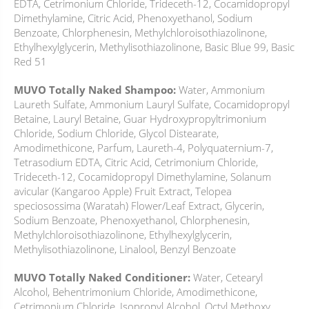
EDTA, Cetrimonium Chloride, Trideceth-12, Cocamidopropyl
Dimethylamine, Citric Acid, Phenoxyethanol, Sodium
Benzoate, Chlorphenesin, Methylchloroisothiazolinone,
Ethylhexylglycerin, Methylisothiazolinone, Basic Blue 99, Basic
Red 51
MUVO Totally Naked Shampoo:
Water, Ammonium
Laureth Sulfate, Ammonium Lauryl Sulfate, Cocamidopropyl
Betaine, Lauryl Betaine, Guar Hydroxypropyltrimonium
Chloride, Sodium Chloride, Glycol Distearate,
Amodimethicone, Parfum, Laureth-4, Polyquaternium-7,
Tetrasodium EDTA, Citric Acid, Cetrimonium Chloride,
Trideceth-12, Cocamidopropyl Dimethylamine, Solanum
avicular (Kangaroo Apple) Fruit Extract, Telopea
speciosossima (Waratah) Flower/Leaf Extract, Glycerin,
Sodium Benzoate, Phenoxyethanol, Chlorphenesin,
Methylchloroisothiazolinone, Ethylhexylglycerin,
Methylisothiazolinone, Linalool, Benzyl Benzoate
MUVO Totally Naked Conditioner:
Water, Cetearyl
Alcohol, Behentrimonium Chloride, Amodimethicone,
Cetrimonium Chloride, Isopropyl Alcohol, Octyl Methoxy