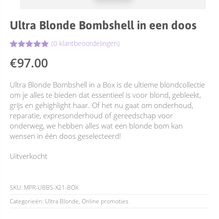
Ultra Blonde Bombshell in een doos
(
0
klantbeoordelingen)
Gewaardeerd
6
€
97.00
5.00
op 5
gebaseerd
op
klant
Ultra Blonde Bombshell in a Box is de ultieme blondcollectie
waarderingen
om je alles te bieden dat essentieel is voor blond, gebleekt,
grijs en gehighlight haar. Of het nu gaat om onderhoud,
reparatie, expresonderhoud of gereedschap voor
onderweg, we hebben alles wat een blonde bom kan
wensen in één doos geselecteerd!
Uitverkocht
SKU:
MPR-UBBS-X21-BOX
Categorieën:
Ultra Blonde
,
Online promoties