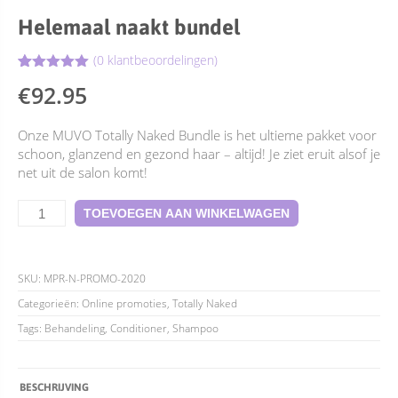
Helemaal naakt bundel
(
0
klantbeoordelingen)
Gewaardeerd
12
€
92.95
4.92
op 5
gebaseerd
op
klant
Onze MUVO Totally Naked Bundle is het ultieme pakket voor
waarderingen
schoon, glanzend en gezond haar – altijd! Je ziet eruit alsof je
net uit de salon komt!
Helemaal
TOEVOEGEN AAN WINKELWAGEN
naakt
bundel
aantal
SKU:
MPR-N-PROMO-2020
Categorieën:
Online promoties
,
Totally Naked
Tags:
Behandeling
,
Conditioner
,
Shampoo
BESCHRIJVING