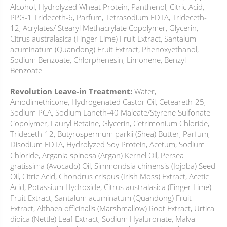
Alcohol, Hydrolyzed Wheat Protein, Panthenol, Citric Acid,
PPG-1 Trideceth-6, Parfum, Tetrasodium EDTA, Trideceth-
12, Acrylates/ Stearyl Methacrylate Copolymer, Glycerin,
Citrus australasica (Finger Lime) Fruit Extract, Santalum
acuminatum (Quandong) Fruit Extract, Phenoxyethanol,
Sodium Benzoate, Chlorphenesin, Limonene, Benzyl
Benzoate
Revolution Leave-in Treatment:
Water,
Amodimethicone, Hydrogenated Castor Oil, Ceteareth-25,
Sodium PCA, Sodium Laneth-40 Maleate/Styrene Sulfonate
Copolymer, Lauryl Betaine, Glycerin, Cetrimonium Chloride,
Trideceth-12, Butyrospermum parkii (Shea) Butter, Parfum,
Disodium EDTA, Hydrolyzed Soy Protein, Acetum, Sodium
Chloride, Argania spinosa (Argan) Kernel Oil, Persea
gratissima (Avocado) Oil, Simmondsia chinensis (Jojoba) Seed
Oil, Citric Acid, Chondrus crispus (Irish Moss) Extract, Acetic
Acid, Potassium Hydroxide, Citrus australasica (Finger Lime)
Fruit Extract, Santalum acuminatum (Quandong) Fruit
Extract, Althaea officinalis (Marshmallow) Root Extract, Urtica
dioica (Nettle) Leaf Extract, Sodium Hyaluronate, Malva