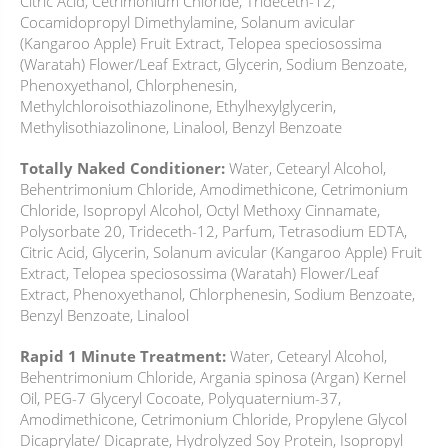
Citric Acid, Cetrimonium Chloride, Trideceth-12,
Cocamidopropyl Dimethylamine, Solanum avicular
(Kangaroo Apple) Fruit Extract, Telopea speciosossima
(Waratah) Flower/Leaf Extract, Glycerin, Sodium Benzoate,
Phenoxyethanol, Chlorphenesin,
Methylchloroisothiazolinone, Ethylhexylglycerin,
Methylisothiazolinone, Linalool, Benzyl Benzoate
Totally Naked Conditioner:
Water, Cetearyl Alcohol,
Behentrimonium Chloride, Amodimethicone, Cetrimonium
Chloride, Isopropyl Alcohol, Octyl Methoxy Cinnamate,
Polysorbate 20, Trideceth-12, Parfum, Tetrasodium EDTA,
Citric Acid, Glycerin, Solanum avicular (Kangaroo Apple) Fruit
Extract, Telopea speciosossima (Waratah) Flower/Leaf
Extract, Phenoxyethanol, Chlorphenesin, Sodium Benzoate,
Benzyl Benzoate, Linalool
Rapid 1 Minute Treatment:
Water, Cetearyl Alcohol,
Behentrimonium Chloride, Argania spinosa (Argan) Kernel
Oil, PEG-7 Glyceryl Cocoate, Polyquaternium-37,
Amodimethicone, Cetrimonium Chloride, Propylene Glycol
Dicaprylate/ Dicaprate, Hydrolyzed Soy Protein, Isopropyl