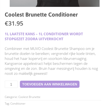
Coolest Brunette Conditioner
€
31.95
1L LAATSTE KANS – 1L CONDITIONER WORDT
STOPGEZET ZODRA UITVERKOCHT
Combineer met MUVO Coolest Brunette Shampoo om je
brunette doelen te bereiken; vergrendel rijke koele tinten,
houd het haar kopervrij en voorkom kleurvervaging.
Kangoeroe appelextract helpt beschermen tegen de
omgeving en de zon. Bruin haar messingvrij houden is nog
nooit zo makkelijk geweest!
Coolest
TOEVOEGEN AAN WINKELWAGEN
Brunette
Conditioner
aantal
Categorie:
Coolest Brunette
Tag:
Conditioner