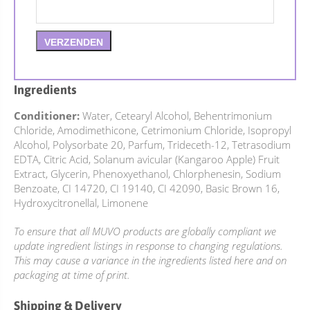
Ingredients
Conditioner:
Water, Cetearyl Alcohol, Behentrimonium
Chloride, Amodimethicone, Cetrimonium Chloride, Isopropyl
Alcohol, Polysorbate 20, Parfum, Trideceth-12, Tetrasodium
EDTA, Citric Acid, Solanum avicular (Kangaroo Apple) Fruit
Extract, Glycerin, Phenoxyethanol, Chlorphenesin, Sodium
Benzoate, CI 14720, CI 19140, CI 42090, Basic Brown 16,
Hydroxycitronellal, Limonene
To ensure that all MUVO products are globally compliant we
update ingredient listings in response to changing regulations.
This may cause a variance in the ingredients listed here and on
packaging at time of print.
Shipping & Delivery