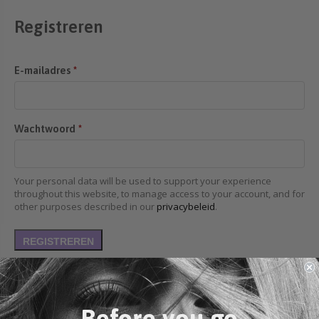
DIEPE REINIGING
Registreren
ONLINE PROMOTIES
ACCESSOIRES
Vereist
E-mailadres
*
Vereist
Wachtwoord
*
Your personal data will be used to support your experience
throughout this website, to manage access to your account, and for
other purposes described in our
privacybeleid
.
REGISTREREN
Before you go