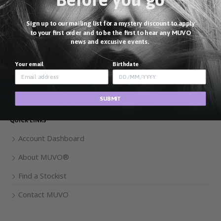
Sign up to our mailing list for a mystery discount to apply
MUVO®
to your first order and to be the first to hear any MUVO
We zijn trots Australisch gemaakt en eigendom. Ons
news and excusive events.
assortiment hoogwaardige, luxueuze salon-professionele
haarverzorgingsproducten belooft uw verwachtingen te
Your email
Birthdate
overtreffen.
SUBMIT
QUICK LINKS
Account Dashboard
About MUVO®
Find a Stockist
Contact MUVO